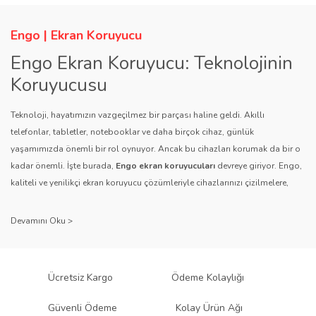
Engo | Ekran Koruyucu
Engo Ekran Koruyucu: Teknolojinin
Koruyucusu
Teknoloji, hayatımızın vazgeçilmez bir parçası haline geldi. Akıllı
telefonlar, tabletler, notebooklar ve daha birçok cihaz, günlük
yaşamımızda önemli bir rol oynuyor. Ancak bu cihazları korumak da bir o
kadar önemli. İşte burada,
Engo ekran koruyucuları
devreye giriyor. Engo,
kaliteli ve yenilikçi ekran koruyucu çözümleriyle cihazlarınızı çizilmelere,
darbelere ve diğer dış etkenlere karşı koruyarak, uzun ömürlü bir kullanım
sağlıyor.
Kalite ve Güvenin Adresi: Engo
Engo ekran koruyucuları
, uzun yıllara dayanan tecrübesi ve teknolojiye
Ücretsiz Kargo
Ödeme Kolaylığı
olan tutkusu ile tanınır. Müşteri memnuniyetini ön planda tutan marka, her
ürününü titiz bir kalite kontrol sürecinden geçirir. Kullanıcı dostu tasarımı
Güvenli Ödeme
Kolay Ürün Ağı