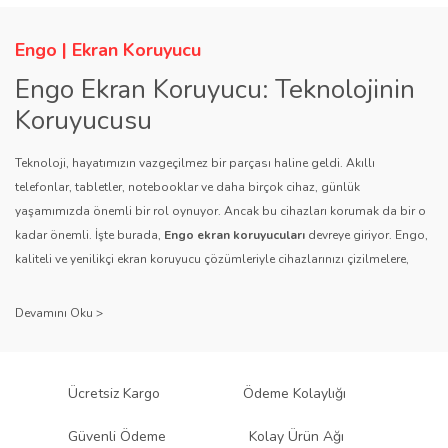
Engo | Ekran Koruyucu
Engo Ekran Koruyucu: Teknolojinin
Koruyucusu
Teknoloji, hayatımızın vazgeçilmez bir parçası haline geldi. Akıllı
telefonlar, tabletler, notebooklar ve daha birçok cihaz, günlük
yaşamımızda önemli bir rol oynuyor. Ancak bu cihazları korumak da bir o
kadar önemli. İşte burada,
Engo ekran koruyucuları
devreye giriyor. Engo,
kaliteli ve yenilikçi ekran koruyucu çözümleriyle cihazlarınızı çizilmelere,
darbelere ve diğer dış etkenlere karşı koruyarak, uzun ömürlü bir kullanım
sağlıyor.
Kalite ve Güvenin Adresi: Engo
Engo ekran koruyucuları
, uzun yıllara dayanan tecrübesi ve teknolojiye
Ücretsiz Kargo
Ödeme Kolaylığı
olan tutkusu ile tanınır. Müşteri memnuniyetini ön planda tutan marka, her
ürününü titiz bir kalite kontrol sürecinden geçirir. Kullanıcı dostu tasarımı
Güvenli Ödeme
Kolay Ürün Ağı