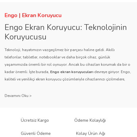
Engo | Ekran Koruyucu
Engo Ekran Koruyucu: Teknolojinin
Koruyucusu
Teknoloji, hayatımızın vazgeçilmez bir parçası haline geldi. Akıllı
telefonlar, tabletler, notebooklar ve daha birçok cihaz, günlük
yaşamımızda önemli bir rol oynuyor. Ancak bu cihazları korumak da bir o
kadar önemli. İşte burada,
Engo ekran koruyucuları
devreye giriyor. Engo,
kaliteli ve yenilikçi ekran koruyucu çözümleriyle cihazlarınızı çizilmelere,
darbelere ve diğer dış etkenlere karşı koruyarak, uzun ömürlü bir kullanım
sağlıyor.
Kalite ve Güvenin Adresi: Engo
Engo ekran koruyucuları
, uzun yıllara dayanan tecrübesi ve teknolojiye
Ücretsiz Kargo
Ödeme Kolaylığı
olan tutkusu ile tanınır. Müşteri memnuniyetini ön planda tutan marka, her
ürününü titiz bir kalite kontrol sürecinden geçirir. Kullanıcı dostu tasarımı
Güvenli Ödeme
Kolay Ürün Ağı