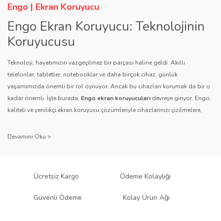
Engo | Ekran Koruyucu
Engo Ekran Koruyucu: Teknolojinin
Koruyucusu
Teknoloji, hayatımızın vazgeçilmez bir parçası haline geldi. Akıllı
telefonlar, tabletler, notebooklar ve daha birçok cihaz, günlük
yaşamımızda önemli bir rol oynuyor. Ancak bu cihazları korumak da bir o
kadar önemli. İşte burada,
Engo ekran koruyucuları
devreye giriyor. Engo,
kaliteli ve yenilikçi ekran koruyucu çözümleriyle cihazlarınızı çizilmelere,
darbelere ve diğer dış etkenlere karşı koruyarak, uzun ömürlü bir kullanım
sağlıyor.
Kalite ve Güvenin Adresi: Engo
Engo ekran koruyucuları
, uzun yıllara dayanan tecrübesi ve teknolojiye
Ücretsiz Kargo
Ödeme Kolaylığı
olan tutkusu ile tanınır. Müşteri memnuniyetini ön planda tutan marka, her
ürününü titiz bir kalite kontrol sürecinden geçirir. Kullanıcı dostu tasarımı
Güvenli Ödeme
Kolay Ürün Ağı
ve dayanıklı malzeme yapısıyla Engo, teknolojiyi koruma konusunda
güvenilir bir çözüm sunar.