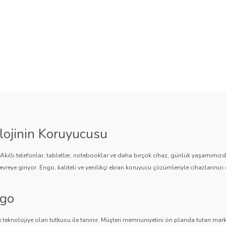
lojinin Koruyucusu
. Akıllı telefonlar, tabletler, notebooklar ve daha birçok cihaz, günlük yaşamımı
vreye giriyor. Engo, kaliteli ve yenilikçi ekran koruyucu çözümleriyle cihazlarınızı 
ngo
 teknolojiye olan tutkusu ile tanınır. Müşteri memnuniyetini ön planda tutan marka,