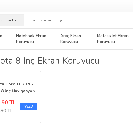
an
Notebook Ekran
Araç Ekran
Motosiklet Ekran
Koruyucu
Koruyucu
Koruyucu
ota 8 Inç Ekran Koruyucu
ta Corolla 2020-
 8 inç Navigasyon
n Koruyucu 9H
,90 TL
o
%23
,90 TL