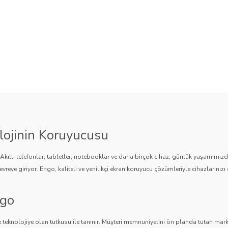
lojinin Koruyucusu
. Akıllı telefonlar, tabletler, notebooklar ve daha birçok cihaz, günlük yaşamımı
vreye giriyor. Engo, kaliteli ve yenilikçi ekran koruyucu çözümleriyle cihazlarınızı 
ngo
 teknolojiye olan tutkusu ile tanınır. Müşteri memnuniyetini ön planda tutan marka,