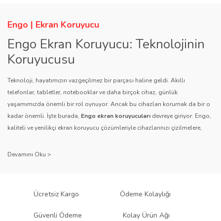
Engo | Ekran Koruyucu
Engo Ekran Koruyucu: Teknolojinin
Koruyucusu
Teknoloji, hayatımızın vazgeçilmez bir parçası haline geldi. Akıllı
telefonlar, tabletler, notebooklar ve daha birçok cihaz, günlük
yaşamımızda önemli bir rol oynuyor. Ancak bu cihazları korumak da bir o
kadar önemli. İşte burada,
Engo ekran koruyucuları
devreye giriyor. Engo,
kaliteli ve yenilikçi ekran koruyucu çözümleriyle cihazlarınızı çizilmelere,
darbelere ve diğer dış etkenlere karşı koruyarak, uzun ömürlü bir kullanım
sağlıyor.
Kalite ve Güvenin Adresi: Engo
Engo ekran koruyucuları
, uzun yıllara dayanan tecrübesi ve teknolojiye
Ücretsiz Kargo
Ödeme Kolaylığı
olan tutkusu ile tanınır. Müşteri memnuniyetini ön planda tutan marka, her
ürününü titiz bir kalite kontrol sürecinden geçirir. Kullanıcı dostu tasarımı
Güvenli Ödeme
Kolay Ürün Ağı