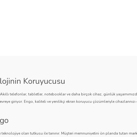
lojinin Koruyucusu
. Akıllı telefonlar, tabletler, notebooklar ve daha birçok cihaz, günlük yaşamımı
vreye giriyor. Engo, kaliteli ve yenilikçi ekran koruyucu çözümleriyle cihazlarınızı 
ngo
 teknolojiye olan tutkusu ile tanınır. Müşteri memnuniyetini ön planda tutan marka,