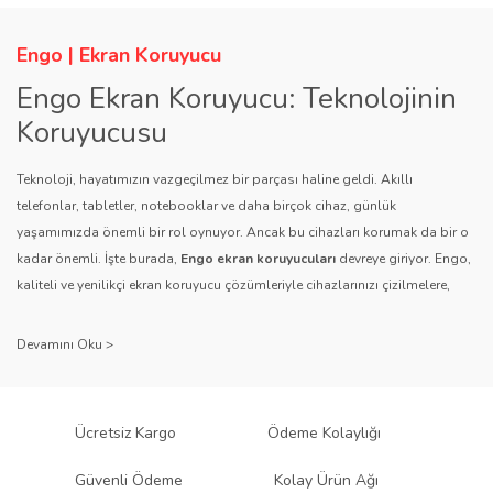
Engo | Ekran Koruyucu
Engo Ekran Koruyucu: Teknolojinin
Koruyucusu
Teknoloji, hayatımızın vazgeçilmez bir parçası haline geldi. Akıllı
telefonlar, tabletler, notebooklar ve daha birçok cihaz, günlük
yaşamımızda önemli bir rol oynuyor. Ancak bu cihazları korumak da bir o
kadar önemli. İşte burada,
Engo ekran koruyucuları
devreye giriyor. Engo,
kaliteli ve yenilikçi ekran koruyucu çözümleriyle cihazlarınızı çizilmelere,
darbelere ve diğer dış etkenlere karşı koruyarak, uzun ömürlü bir kullanım
sağlıyor.
Kalite ve Güvenin Adresi: Engo
Engo ekran koruyucuları
, uzun yıllara dayanan tecrübesi ve teknolojiye
Ücretsiz Kargo
Ödeme Kolaylığı
olan tutkusu ile tanınır. Müşteri memnuniyetini ön planda tutan marka, her
ürününü titiz bir kalite kontrol sürecinden geçirir. Kullanıcı dostu tasarımı
Güvenli Ödeme
Kolay Ürün Ağı