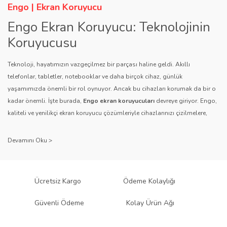
Engo | Ekran Koruyucu
Engo Ekran Koruyucu: Teknolojinin
Koruyucusu
Teknoloji, hayatımızın vazgeçilmez bir parçası haline geldi. Akıllı
telefonlar, tabletler, notebooklar ve daha birçok cihaz, günlük
yaşamımızda önemli bir rol oynuyor. Ancak bu cihazları korumak da bir o
kadar önemli. İşte burada,
Engo ekran koruyucuları
devreye giriyor. Engo,
kaliteli ve yenilikçi ekran koruyucu çözümleriyle cihazlarınızı çizilmelere,
darbelere ve diğer dış etkenlere karşı koruyarak, uzun ömürlü bir kullanım
sağlıyor.
Kalite ve Güvenin Adresi: Engo
Engo ekran koruyucuları
, uzun yıllara dayanan tecrübesi ve teknolojiye
Ücretsiz Kargo
Ödeme Kolaylığı
olan tutkusu ile tanınır. Müşteri memnuniyetini ön planda tutan marka, her
ürününü titiz bir kalite kontrol sürecinden geçirir. Kullanıcı dostu tasarımı
Güvenli Ödeme
Kolay Ürün Ağı
ve dayanıklı malzeme yapısıyla Engo, teknolojiyi koruma konusunda
güvenilir bir çözüm sunar.