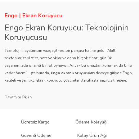
Engo | Ekran Koruyucu
Engo Ekran Koruyucu: Teknolojinin
Koruyucusu
Teknoloji, hayatımızın vazgeçilmez bir parçası haline geldi. Akıllı
telefonlar, tabletler, notebooklar ve daha birçok cihaz, günlük
yaşamımızda önemli bir rol oynuyor. Ancak bu cihazları korumak da bir o
kadar önemli. İşte burada,
Engo ekran koruyucuları
devreye giriyor. Engo,
kaliteli ve yenilikçi ekran koruyucu çözümleriyle cihazlarınızı çizilmelere,
darbelere ve diğer dış etkenlere karşı koruyarak, uzun ömürlü bir kullanım
sağlıyor.
Kalite ve Güvenin Adresi: Engo
Engo ekran koruyucuları
, uzun yıllara dayanan tecrübesi ve teknolojiye
Ücretsiz Kargo
Ödeme Kolaylığı
olan tutkusu ile tanınır. Müşteri memnuniyetini ön planda tutan marka, her
ürününü titiz bir kalite kontrol sürecinden geçirir. Kullanıcı dostu tasarımı
Güvenli Ödeme
Kolay Ürün Ağı