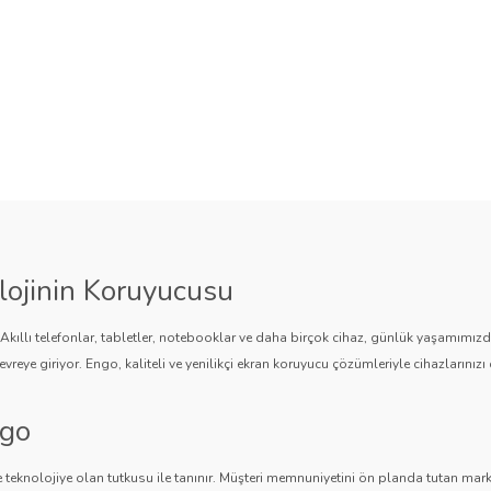
lojinin Koruyucusu
. Akıllı telefonlar, tabletler, notebooklar ve daha birçok cihaz, günlük yaşamımı
vreye giriyor. Engo, kaliteli ve yenilikçi ekran koruyucu çözümleriyle cihazlarınızı 
ngo
 teknolojiye olan tutkusu ile tanınır. Müşteri memnuniyetini ön planda tutan marka,