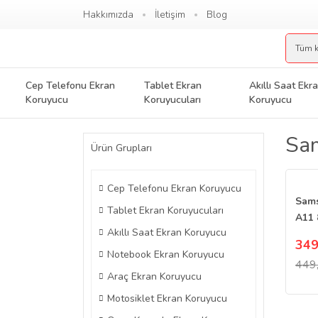
Hakkımızda
İletişim
Blog
Cep Telefonu Ekran
Tablet Ekran
Akıllı Saat Ekr
Koruyucu
Koruyucuları
Koruyucu
Sa
Ürün Grupları
Cep Telefonu Ekran Koruyucu
Sams
Tablet Ekran Koruyucuları
A11 
Akıllı Saat Ekran Koruyucu
Koru
349
Parl
Notebook Ekran Koruyucu
449
Araç Ekran Koruyucu
Motosiklet Ekran Koruyucu