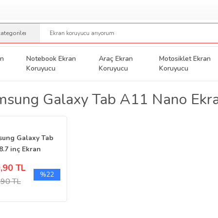
an
Notebook Ekran
Araç Ekran
Motosiklet Ekran
Koruyucu
Koruyucu
Koruyucu
msung Galaxy Tab A11 Nano Ekra
ung Galaxy Tab
8.7 inç Ekran
yucu Nano 9H
,90 TL
ak
%22
,90 TL