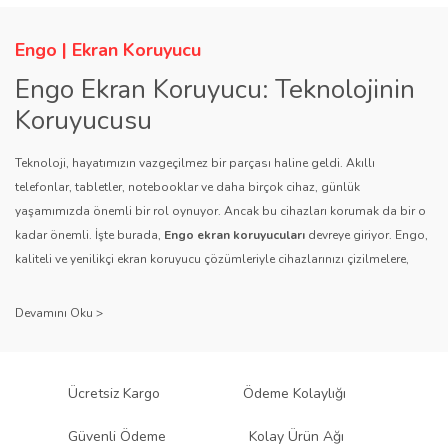
Engo | Ekran Koruyucu
Engo Ekran Koruyucu: Teknolojinin
Koruyucusu
Teknoloji, hayatımızın vazgeçilmez bir parçası haline geldi. Akıllı
telefonlar, tabletler, notebooklar ve daha birçok cihaz, günlük
yaşamımızda önemli bir rol oynuyor. Ancak bu cihazları korumak da bir o
kadar önemli. İşte burada,
Engo ekran koruyucuları
devreye giriyor. Engo,
kaliteli ve yenilikçi ekran koruyucu çözümleriyle cihazlarınızı çizilmelere,
darbelere ve diğer dış etkenlere karşı koruyarak, uzun ömürlü bir kullanım
sağlıyor.
Kalite ve Güvenin Adresi: Engo
Engo ekran koruyucuları
, uzun yıllara dayanan tecrübesi ve teknolojiye
Ücretsiz Kargo
Ödeme Kolaylığı
olan tutkusu ile tanınır. Müşteri memnuniyetini ön planda tutan marka, her
ürününü titiz bir kalite kontrol sürecinden geçirir. Kullanıcı dostu tasarımı
Güvenli Ödeme
Kolay Ürün Ağı