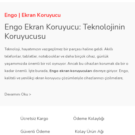
Engo | Ekran Koruyucu
Engo Ekran Koruyucu: Teknolojinin
Koruyucusu
Teknoloji, hayatımızın vazgeçilmez bir parçası haline geldi. Akıllı
telefonlar, tabletler, notebooklar ve daha birçok cihaz, günlük
yaşamımızda önemli bir rol oynuyor. Ancak bu cihazları korumak da bir o
kadar önemli. İşte burada,
Engo ekran koruyucuları
devreye giriyor. Engo,
kaliteli ve yenilikçi ekran koruyucu çözümleriyle cihazlarınızı çizilmelere,
darbelere ve diğer dış etkenlere karşı koruyarak, uzun ömürlü bir kullanım
sağlıyor.
Kalite ve Güvenin Adresi: Engo
Engo ekran koruyucuları
, uzun yıllara dayanan tecrübesi ve teknolojiye
Ücretsiz Kargo
Ödeme Kolaylığı
olan tutkusu ile tanınır. Müşteri memnuniyetini ön planda tutan marka, her
ürününü titiz bir kalite kontrol sürecinden geçirir. Kullanıcı dostu tasarımı
Güvenli Ödeme
Kolay Ürün Ağı