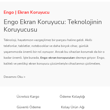
Engo | Ekran Koruyucu
Engo Ekran Koruyucu: Teknolojinin
Koruyucusu
Teknoloji, hayatımızın vazgeçilmez bir parçası haline geldi. Akıllı
telefonlar, tabletler, notebooklar ve daha birçok cihaz, günlük
yaşamımızda önemli bir rol oynuyor. Ancak bu cihazları korumak da bir o
kadar önemli. İşte burada,
Engo ekran koruyucuları
devreye giriyor. Engo,
kaliteli ve yenilikçi ekran koruyucu çözümleriyle cihazlarınızı çizilmelere,
darbelere ve diğer dış etkenlere karşı koruyarak, uzun ömürlü bir kullanım
sağlıyor.
Kalite ve Güvenin Adresi: Engo
Engo ekran koruyucuları
, uzun yıllara dayanan tecrübesi ve teknolojiye
Ücretsiz Kargo
Ödeme Kolaylığı
olan tutkusu ile tanınır. Müşteri memnuniyetini ön planda tutan marka, her
ürününü titiz bir kalite kontrol sürecinden geçirir. Kullanıcı dostu tasarımı
Güvenli Ödeme
Kolay Ürün Ağı