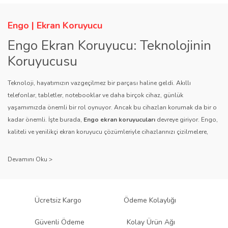
Engo | Ekran Koruyucu
Engo Ekran Koruyucu: Teknolojinin
Koruyucusu
Teknoloji, hayatımızın vazgeçilmez bir parçası haline geldi. Akıllı
telefonlar, tabletler, notebooklar ve daha birçok cihaz, günlük
yaşamımızda önemli bir rol oynuyor. Ancak bu cihazları korumak da bir o
kadar önemli. İşte burada,
Engo ekran koruyucuları
devreye giriyor. Engo,
kaliteli ve yenilikçi ekran koruyucu çözümleriyle cihazlarınızı çizilmelere,
darbelere ve diğer dış etkenlere karşı koruyarak, uzun ömürlü bir kullanım
sağlıyor.
Kalite ve Güvenin Adresi: Engo
Engo ekran koruyucuları
, uzun yıllara dayanan tecrübesi ve teknolojiye
Ücretsiz Kargo
Ödeme Kolaylığı
olan tutkusu ile tanınır. Müşteri memnuniyetini ön planda tutan marka, her
ürününü titiz bir kalite kontrol sürecinden geçirir. Kullanıcı dostu tasarımı
Güvenli Ödeme
Kolay Ürün Ağı