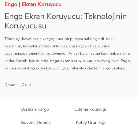
Engo | Ekran Koruyucu
Engo Ekran Koruyucu: Teknolojinin
Koruyucusu
Teknoloji, hayatımızın vazgeçilmez bir parçası haline geldi. Akıllı
telefonlar, tabletler, notebooklar ve daha birçok cihaz, günlük
yaşamımızda önemli bir rol oynuyor. Ancak bu cihazları korumak da bir o
kadar önemli. İşte burada,
Engo ekran koruyucuları
devreye giriyor. Engo,
kaliteli ve yenilikçi ekran koruyucu çözümleriyle cihazlarınızı çizilmelere,
darbelere ve diğer dış etkenlere karşı koruyarak, uzun ömürlü bir kullanım
sağlıyor.
Kalite ve Güvenin Adresi: Engo
Engo ekran koruyucuları
, uzun yıllara dayanan tecrübesi ve teknolojiye
Ücretsiz Kargo
Ödeme Kolaylığı
olan tutkusu ile tanınır. Müşteri memnuniyetini ön planda tutan marka, her
ürününü titiz bir kalite kontrol sürecinden geçirir. Kullanıcı dostu tasarımı
Güvenli Ödeme
Kolay Ürün Ağı
ve dayanıklı malzeme yapısıyla Engo, teknolojiyi koruma konusunda
güvenilir bir çözüm sunar.