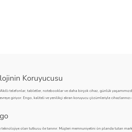
lojinin Koruyucusu
. Akıllı telefonlar, tabletler, notebooklar ve daha birçok cihaz, günlük yaşamımı
vreye giriyor. Engo, kaliteli ve yenilikçi ekran koruyucu çözümleriyle cihazlarınızı 
ngo
 teknolojiye olan tutkusu ile tanınır. Müşteri memnuniyetini ön planda tutan marka,