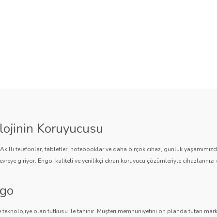
lojinin Koruyucusu
. Akıllı telefonlar, tabletler, notebooklar ve daha birçok cihaz, günlük yaşamımı
vreye giriyor. Engo, kaliteli ve yenilikçi ekran koruyucu çözümleriyle cihazlarınızı 
ngo
 teknolojiye olan tutkusu ile tanınır. Müşteri memnuniyetini ön planda tutan marka,