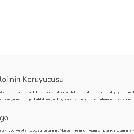
lojinin Koruyucusu
. Akıllı telefonlar, tabletler, notebooklar ve daha birçok cihaz, günlük yaşamımı
vreye giriyor. Engo, kaliteli ve yenilikçi ekran koruyucu çözümleriyle cihazlarınızı 
ngo
 teknolojiye olan tutkusu ile tanınır. Müşteri memnuniyetini ön planda tutan marka,