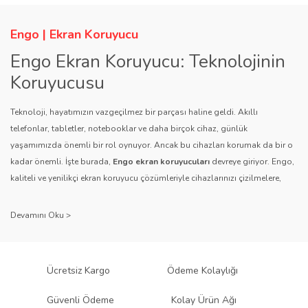
Engo | Ekran Koruyucu
Engo Ekran Koruyucu: Teknolojinin
Koruyucusu
Teknoloji, hayatımızın vazgeçilmez bir parçası haline geldi. Akıllı
telefonlar, tabletler, notebooklar ve daha birçok cihaz, günlük
yaşamımızda önemli bir rol oynuyor. Ancak bu cihazları korumak da bir o
kadar önemli. İşte burada,
Engo ekran koruyucuları
devreye giriyor. Engo,
kaliteli ve yenilikçi ekran koruyucu çözümleriyle cihazlarınızı çizilmelere,
darbelere ve diğer dış etkenlere karşı koruyarak, uzun ömürlü bir kullanım
sağlıyor.
Kalite ve Güvenin Adresi: Engo
Engo ekran koruyucuları
, uzun yıllara dayanan tecrübesi ve teknolojiye
Ücretsiz Kargo
Ödeme Kolaylığı
olan tutkusu ile tanınır. Müşteri memnuniyetini ön planda tutan marka, her
ürününü titiz bir kalite kontrol sürecinden geçirir. Kullanıcı dostu tasarımı
Güvenli Ödeme
Kolay Ürün Ağı