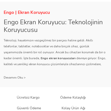
Engo | Ekran Koruyucu
Engo Ekran Koruyucu: Teknolojinin
Koruyucusu
Teknoloji, hayatımızın vazgeçilmez bir parçası haline geldi. Akıllı
telefonlar, tabletler, notebooklar ve daha birçok cihaz, günlük
yaşamımızda önemli bir rol oynuyor. Ancak bu cihazları korumak da bir o
kadar önemli. İşte burada,
Engo ekran koruyucuları
devreye giriyor. Engo,
kaliteli ve yenilikçi ekran koruyucu çözümleriyle cihazlarınızı çizilmelere,
darbelere ve diğer dış etkenlere karşı koruyarak, uzun ömürlü bir kullanım
sağlıyor.
Kalite ve Güvenin Adresi: Engo
Engo ekran koruyucuları
, uzun yıllara dayanan tecrübesi ve teknolojiye
Ücretsiz Kargo
Ödeme Kolaylığı
olan tutkusu ile tanınır. Müşteri memnuniyetini ön planda tutan marka, her
ürününü titiz bir kalite kontrol sürecinden geçirir. Kullanıcı dostu tasarımı
Güvenli Ödeme
Kolay Ürün Ağı