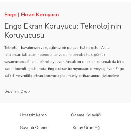
Engo | Ekran Koruyucu
Engo Ekran Koruyucu: Teknolojinin
Koruyucusu
Teknoloji, hayatımızın vazgeçilmez bir parçası haline geldi. Akıllı
telefonlar, tabletler, notebooklar ve daha birçok cihaz, günlük
yaşamımızda önemli bir rol oynuyor. Ancak bu cihazları korumak da bir o
kadar önemli. İşte burada,
Engo ekran koruyucuları
devreye giriyor. Engo,
kaliteli ve yenilikçi ekran koruyucu çözümleriyle cihazlarınızı çizilmelere,
darbelere ve diğer dış etkenlere karşı koruyarak, uzun ömürlü bir kullanım
sağlıyor.
Kalite ve Güvenin Adresi: Engo
Engo ekran koruyucuları
, uzun yıllara dayanan tecrübesi ve teknolojiye
Ücretsiz Kargo
Ödeme Kolaylığı
olan tutkusu ile tanınır. Müşteri memnuniyetini ön planda tutan marka, her
ürününü titiz bir kalite kontrol sürecinden geçirir. Kullanıcı dostu tasarımı
Güvenli Ödeme
Kolay Ürün Ağı