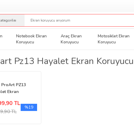
an
Notebook Ekran
Araç Ekran
Motosiklet Ekran
Koruyucu
Koruyucu
Koruyucu
art Pz13 Hayalet Ekran Koruyucu
 ProArt PZ13
let Ekran
yucu 13.3 inç
99,90 TL
0
%19
9,90 TL