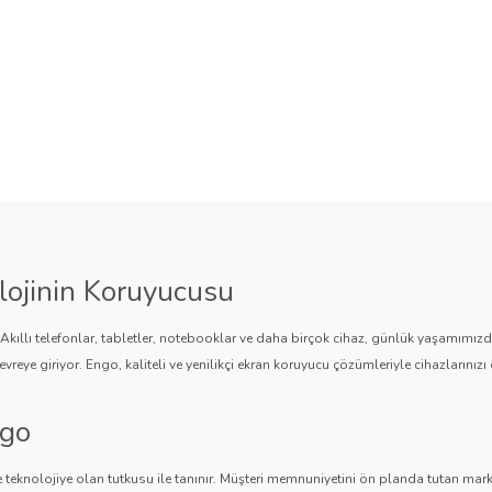
lojinin Koruyucusu
. Akıllı telefonlar, tabletler, notebooklar ve daha birçok cihaz, günlük yaşamımı
vreye giriyor. Engo, kaliteli ve yenilikçi ekran koruyucu çözümleriyle cihazlarınızı 
ngo
 teknolojiye olan tutkusu ile tanınır. Müşteri memnuniyetini ön planda tutan marka,