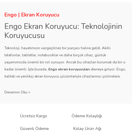
Engo | Ekran Koruyucu
Engo Ekran Koruyucu: Teknolojinin
Koruyucusu
Teknoloji, hayatımızın vazgeçilmez bir parçası haline geldi. Akıllı
telefonlar, tabletler, notebooklar ve daha birçok cihaz, günlük
yaşamımızda önemli bir rol oynuyor. Ancak bu cihazları korumak da bir o
kadar önemli. İşte burada,
Engo ekran koruyucuları
devreye giriyor. Engo,
kaliteli ve yenilikçi ekran koruyucu çözümleriyle cihazlarınızı çizilmelere,
darbelere ve diğer dış etkenlere karşı koruyarak, uzun ömürlü bir kullanım
sağlıyor.
Kalite ve Güvenin Adresi: Engo
Engo ekran koruyucuları
, uzun yıllara dayanan tecrübesi ve teknolojiye
Ücretsiz Kargo
Ödeme Kolaylığı
olan tutkusu ile tanınır. Müşteri memnuniyetini ön planda tutan marka, her
ürününü titiz bir kalite kontrol sürecinden geçirir. Kullanıcı dostu tasarımı
Güvenli Ödeme
Kolay Ürün Ağı