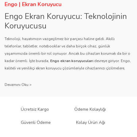
Engo | Ekran Koruyucu
Engo Ekran Koruyucu: Teknolojinin
Koruyucusu
Teknoloji, hayatımızın vazgeçilmez bir parçası haline geldi. Akıllı
telefonlar, tabletler, notebooklar ve daha birçok cihaz, günlük
yaşamımızda önemli bir rol oynuyor. Ancak bu cihazları korumak da bir o
kadar önemli. İşte burada,
Engo ekran koruyucuları
devreye giriyor. Engo,
kaliteli ve yenilikçi ekran koruyucu çözümleriyle cihazlarınızı çizilmelere,
darbelere ve diğer dış etkenlere karşı koruyarak, uzun ömürlü bir kullanım
sağlıyor.
Kalite ve Güvenin Adresi: Engo
Engo ekran koruyucuları
, uzun yıllara dayanan tecrübesi ve teknolojiye
Ücretsiz Kargo
Ödeme Kolaylığı
olan tutkusu ile tanınır. Müşteri memnuniyetini ön planda tutan marka, her
ürününü titiz bir kalite kontrol sürecinden geçirir. Kullanıcı dostu tasarımı
Güvenli Ödeme
Kolay Ürün Ağı
ve dayanıklı malzeme yapısıyla Engo, teknolojiyi koruma konusunda
güvenilir bir çözüm sunar.