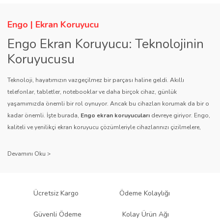
Engo | Ekran Koruyucu
Engo Ekran Koruyucu: Teknolojinin
Koruyucusu
Teknoloji, hayatımızın vazgeçilmez bir parçası haline geldi. Akıllı
telefonlar, tabletler, notebooklar ve daha birçok cihaz, günlük
yaşamımızda önemli bir rol oynuyor. Ancak bu cihazları korumak da bir o
kadar önemli. İşte burada,
Engo ekran koruyucuları
devreye giriyor. Engo,
kaliteli ve yenilikçi ekran koruyucu çözümleriyle cihazlarınızı çizilmelere,
darbelere ve diğer dış etkenlere karşı koruyarak, uzun ömürlü bir kullanım
sağlıyor.
Kalite ve Güvenin Adresi: Engo
Engo ekran koruyucuları
, uzun yıllara dayanan tecrübesi ve teknolojiye
Ücretsiz Kargo
Ödeme Kolaylığı
olan tutkusu ile tanınır. Müşteri memnuniyetini ön planda tutan marka, her
ürününü titiz bir kalite kontrol sürecinden geçirir. Kullanıcı dostu tasarımı
Güvenli Ödeme
Kolay Ürün Ağı