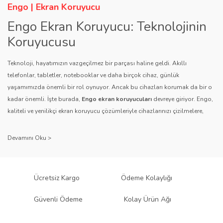
Engo | Ekran Koruyucu
Engo Ekran Koruyucu: Teknolojinin
Koruyucusu
Teknoloji, hayatımızın vazgeçilmez bir parçası haline geldi. Akıllı
telefonlar, tabletler, notebooklar ve daha birçok cihaz, günlük
yaşamımızda önemli bir rol oynuyor. Ancak bu cihazları korumak da bir o
kadar önemli. İşte burada,
Engo ekran koruyucuları
devreye giriyor. Engo,
kaliteli ve yenilikçi ekran koruyucu çözümleriyle cihazlarınızı çizilmelere,
darbelere ve diğer dış etkenlere karşı koruyarak, uzun ömürlü bir kullanım
sağlıyor.
Kalite ve Güvenin Adresi: Engo
Engo ekran koruyucuları
, uzun yıllara dayanan tecrübesi ve teknolojiye
Ücretsiz Kargo
Ödeme Kolaylığı
olan tutkusu ile tanınır. Müşteri memnuniyetini ön planda tutan marka, her
ürününü titiz bir kalite kontrol sürecinden geçirir. Kullanıcı dostu tasarımı
Güvenli Ödeme
Kolay Ürün Ağı
ve dayanıklı malzeme yapısıyla Engo, teknolojiyi koruma konusunda
güvenilir bir çözüm sunar.