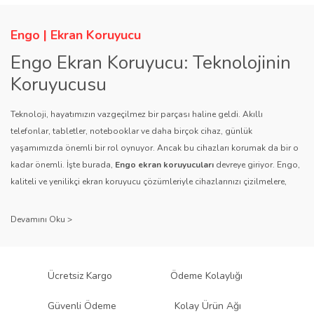
Engo | Ekran Koruyucu
Engo Ekran Koruyucu: Teknolojinin
Koruyucusu
Teknoloji, hayatımızın vazgeçilmez bir parçası haline geldi. Akıllı
telefonlar, tabletler, notebooklar ve daha birçok cihaz, günlük
yaşamımızda önemli bir rol oynuyor. Ancak bu cihazları korumak da bir o
kadar önemli. İşte burada,
Engo ekran koruyucuları
devreye giriyor. Engo,
kaliteli ve yenilikçi ekran koruyucu çözümleriyle cihazlarınızı çizilmelere,
darbelere ve diğer dış etkenlere karşı koruyarak, uzun ömürlü bir kullanım
sağlıyor.
Kalite ve Güvenin Adresi: Engo
Engo ekran koruyucuları
, uzun yıllara dayanan tecrübesi ve teknolojiye
Ücretsiz Kargo
Ödeme Kolaylığı
olan tutkusu ile tanınır. Müşteri memnuniyetini ön planda tutan marka, her
ürününü titiz bir kalite kontrol sürecinden geçirir. Kullanıcı dostu tasarımı
Güvenli Ödeme
Kolay Ürün Ağı