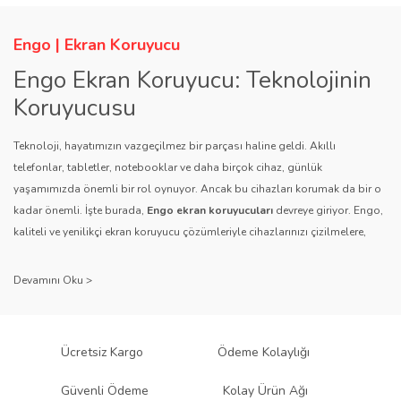
Engo | Ekran Koruyucu
Engo Ekran Koruyucu: Teknolojinin
Koruyucusu
Teknoloji, hayatımızın vazgeçilmez bir parçası haline geldi. Akıllı
telefonlar, tabletler, notebooklar ve daha birçok cihaz, günlük
yaşamımızda önemli bir rol oynuyor. Ancak bu cihazları korumak da bir o
kadar önemli. İşte burada,
Engo ekran koruyucuları
devreye giriyor. Engo,
kaliteli ve yenilikçi ekran koruyucu çözümleriyle cihazlarınızı çizilmelere,
darbelere ve diğer dış etkenlere karşı koruyarak, uzun ömürlü bir kullanım
sağlıyor.
Kalite ve Güvenin Adresi: Engo
Engo ekran koruyucuları
, uzun yıllara dayanan tecrübesi ve teknolojiye
Ücretsiz Kargo
Ödeme Kolaylığı
olan tutkusu ile tanınır. Müşteri memnuniyetini ön planda tutan marka, her
ürününü titiz bir kalite kontrol sürecinden geçirir. Kullanıcı dostu tasarımı
Güvenli Ödeme
Kolay Ürün Ağı