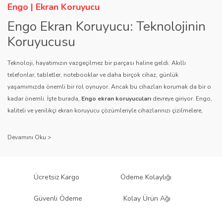
Engo | Ekran Koruyucu
Engo Ekran Koruyucu: Teknolojinin
Koruyucusu
Teknoloji, hayatımızın vazgeçilmez bir parçası haline geldi. Akıllı
telefonlar, tabletler, notebooklar ve daha birçok cihaz, günlük
yaşamımızda önemli bir rol oynuyor. Ancak bu cihazları korumak da bir o
kadar önemli. İşte burada,
Engo ekran koruyucuları
devreye giriyor. Engo,
kaliteli ve yenilikçi ekran koruyucu çözümleriyle cihazlarınızı çizilmelere,
darbelere ve diğer dış etkenlere karşı koruyarak, uzun ömürlü bir kullanım
sağlıyor.
Kalite ve Güvenin Adresi: Engo
Engo ekran koruyucuları
, uzun yıllara dayanan tecrübesi ve teknolojiye
Ücretsiz Kargo
Ödeme Kolaylığı
olan tutkusu ile tanınır. Müşteri memnuniyetini ön planda tutan marka, her
ürününü titiz bir kalite kontrol sürecinden geçirir. Kullanıcı dostu tasarımı
Güvenli Ödeme
Kolay Ürün Ağı
ve dayanıklı malzeme yapısıyla Engo, teknolojiyi koruma konusunda
güvenilir bir çözüm sunar.