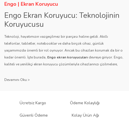
Engo | Ekran Koruyucu
Engo Ekran Koruyucu: Teknolojinin
Koruyucusu
Teknoloji, hayatımızın vazgeçilmez bir parçası haline geldi. Akıllı
telefonlar, tabletler, notebooklar ve daha birçok cihaz, günlük
yaşamımızda önemli bir rol oynuyor. Ancak bu cihazları korumak da bir o
kadar önemli. İşte burada,
Engo ekran koruyucuları
devreye giriyor. Engo,
kaliteli ve yenilikçi ekran koruyucu çözümleriyle cihazlarınızı çizilmelere,
darbelere ve diğer dış etkenlere karşı koruyarak, uzun ömürlü bir kullanım
sağlıyor.
Kalite ve Güvenin Adresi: Engo
Engo ekran koruyucuları
, uzun yıllara dayanan tecrübesi ve teknolojiye
Ücretsiz Kargo
Ödeme Kolaylığı
olan tutkusu ile tanınır. Müşteri memnuniyetini ön planda tutan marka, her
ürününü titiz bir kalite kontrol sürecinden geçirir. Kullanıcı dostu tasarımı
Güvenli Ödeme
Kolay Ürün Ağı
ve dayanıklı malzeme yapısıyla Engo, teknolojiyi koruma konusunda
güvenilir bir çözüm sunar.