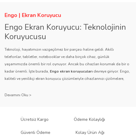
Engo | Ekran Koruyucu
Engo Ekran Koruyucu: Teknolojinin
Koruyucusu
Teknoloji, hayatımızın vazgeçilmez bir parçası haline geldi. Akıllı
telefonlar, tabletler, notebooklar ve daha birçok cihaz, günlük
yaşamımızda önemli bir rol oynuyor. Ancak bu cihazları korumak da bir o
kadar önemli. İşte burada,
Engo ekran koruyucuları
devreye giriyor. Engo,
kaliteli ve yenilikçi ekran koruyucu çözümleriyle cihazlarınızı çizilmelere,
darbelere ve diğer dış etkenlere karşı koruyarak, uzun ömürlü bir kullanım
sağlıyor.
Kalite ve Güvenin Adresi: Engo
Engo ekran koruyucuları
, uzun yıllara dayanan tecrübesi ve teknolojiye
Ücretsiz Kargo
Ödeme Kolaylığı
olan tutkusu ile tanınır. Müşteri memnuniyetini ön planda tutan marka, her
ürününü titiz bir kalite kontrol sürecinden geçirir. Kullanıcı dostu tasarımı
Güvenli Ödeme
Kolay Ürün Ağı