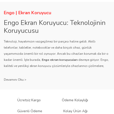
Engo | Ekran Koruyucu
Engo Ekran Koruyucu: Teknolojinin
Koruyucusu
Teknoloji, hayatımızın vazgeçilmez bir parçası haline geldi. Akıllı
telefonlar, tabletler, notebooklar ve daha birçok cihaz, günlük
yaşamımızda önemli bir rol oynuyor. Ancak bu cihazları korumak da bir o
kadar önemli. İşte burada,
Engo ekran koruyucuları
devreye giriyor. Engo,
kaliteli ve yenilikçi ekran koruyucu çözümleriyle cihazlarınızı çizilmelere,
darbelere ve diğer dış etkenlere karşı koruyarak, uzun ömürlü bir kullanım
sağlıyor.
Kalite ve Güvenin Adresi: Engo
Engo ekran koruyucuları
, uzun yıllara dayanan tecrübesi ve teknolojiye
Ücretsiz Kargo
Ödeme Kolaylığı
olan tutkusu ile tanınır. Müşteri memnuniyetini ön planda tutan marka, her
ürününü titiz bir kalite kontrol sürecinden geçirir. Kullanıcı dostu tasarımı
Güvenli Ödeme
Kolay Ürün Ağı