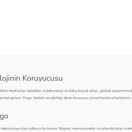
lojinin Koruyucusu
. Akıllı telefonlar, tabletler, notebooklar ve daha birçok cihaz, günlük yaşamımı
vreye giriyor. Engo, kaliteli ve yenilikçi ekran koruyucu çözümleriyle cihazlarınızı 
ngo
 teknolojiye olan tutkusu ile tanınır. Müşteri memnuniyetini ön planda tutan marka,