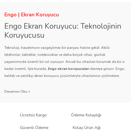
Engo | Ekran Koruyucu
Engo Ekran Koruyucu: Teknolojinin
Koruyucusu
Teknoloji, hayatımızın vazgeçilmez bir parçası haline geldi. Akıllı
telefonlar, tabletler, notebooklar ve daha birçok cihaz, günlük
yaşamımızda önemli bir rol oynuyor. Ancak bu cihazları korumak da bir o
kadar önemli. İşte burada,
Engo ekran koruyucuları
devreye giriyor. Engo,
kaliteli ve yenilikçi ekran koruyucu çözümleriyle cihazlarınızı çizilmelere,
darbelere ve diğer dış etkenlere karşı koruyarak, uzun ömürlü bir kullanım
sağlıyor.
Kalite ve Güvenin Adresi: Engo
Engo ekran koruyucuları
, uzun yıllara dayanan tecrübesi ve teknolojiye
Ücretsiz Kargo
Ödeme Kolaylığı
olan tutkusu ile tanınır. Müşteri memnuniyetini ön planda tutan marka, her
ürününü titiz bir kalite kontrol sürecinden geçirir. Kullanıcı dostu tasarımı
Güvenli Ödeme
Kolay Ürün Ağı