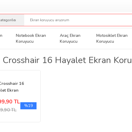
an
Notebook Ekran
Araç Ekran
Motosiklet Ekran
Koruyucu
Koruyucu
Koruyucu
 Crosshair 16 Hayalet Ekran Koru
Crosshair 16
let Ekran
yucu 16 inç Şeffaf
99,90 TL
0
%19
9,90 TL