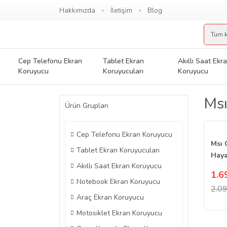
Hakkımızda
İletişim
Blog
Cep Telefonu Ekran
Tablet Ekran
Akıllı Saat Ekr
Koruyucu
Koruyucuları
Koruyucu
Msı
Ürün Grupları
Cep Telefonu Ekran Koruyucu
Msı 
Tablet Ekran Koruyucuları
Haya
Akıllı Saat Ekran Koruyucu
Koru
1.6
16:1
Notebook Ekran Koruyucu
2.09
Araç Ekran Koruyucu
Motosiklet Ekran Koruyucu