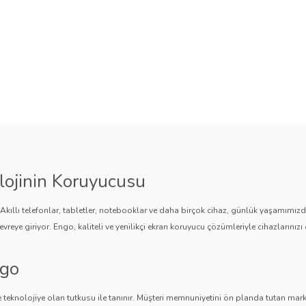
lojinin Koruyucusu
. Akıllı telefonlar, tabletler, notebooklar ve daha birçok cihaz, günlük yaşamımı
vreye giriyor. Engo, kaliteli ve yenilikçi ekran koruyucu çözümleriyle cihazlarınızı 
ngo
 teknolojiye olan tutkusu ile tanınır. Müşteri memnuniyetini ön planda tutan marka,