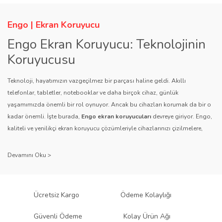
Engo | Ekran Koruyucu
Engo Ekran Koruyucu: Teknolojinin
Koruyucusu
Teknoloji, hayatımızın vazgeçilmez bir parçası haline geldi. Akıllı
telefonlar, tabletler, notebooklar ve daha birçok cihaz, günlük
yaşamımızda önemli bir rol oynuyor. Ancak bu cihazları korumak da bir o
kadar önemli. İşte burada,
Engo ekran koruyucuları
devreye giriyor. Engo,
kaliteli ve yenilikçi ekran koruyucu çözümleriyle cihazlarınızı çizilmelere,
darbelere ve diğer dış etkenlere karşı koruyarak, uzun ömürlü bir kullanım
sağlıyor.
Kalite ve Güvenin Adresi: Engo
Engo ekran koruyucuları
, uzun yıllara dayanan tecrübesi ve teknolojiye
Ücretsiz Kargo
Ödeme Kolaylığı
olan tutkusu ile tanınır. Müşteri memnuniyetini ön planda tutan marka, her
ürününü titiz bir kalite kontrol sürecinden geçirir. Kullanıcı dostu tasarımı
Güvenli Ödeme
Kolay Ürün Ağı