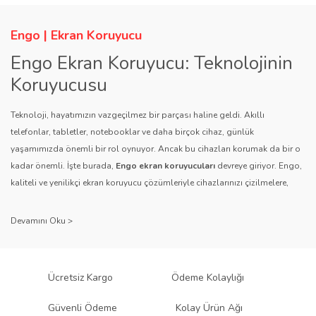
Engo | Ekran Koruyucu
Engo Ekran Koruyucu: Teknolojinin
Koruyucusu
Teknoloji, hayatımızın vazgeçilmez bir parçası haline geldi. Akıllı
telefonlar, tabletler, notebooklar ve daha birçok cihaz, günlük
yaşamımızda önemli bir rol oynuyor. Ancak bu cihazları korumak da bir o
kadar önemli. İşte burada,
Engo ekran koruyucuları
devreye giriyor. Engo,
kaliteli ve yenilikçi ekran koruyucu çözümleriyle cihazlarınızı çizilmelere,
darbelere ve diğer dış etkenlere karşı koruyarak, uzun ömürlü bir kullanım
sağlıyor.
Kalite ve Güvenin Adresi: Engo
Engo ekran koruyucuları
, uzun yıllara dayanan tecrübesi ve teknolojiye
Ücretsiz Kargo
Ödeme Kolaylığı
olan tutkusu ile tanınır. Müşteri memnuniyetini ön planda tutan marka, her
ürününü titiz bir kalite kontrol sürecinden geçirir. Kullanıcı dostu tasarımı
Güvenli Ödeme
Kolay Ürün Ağı