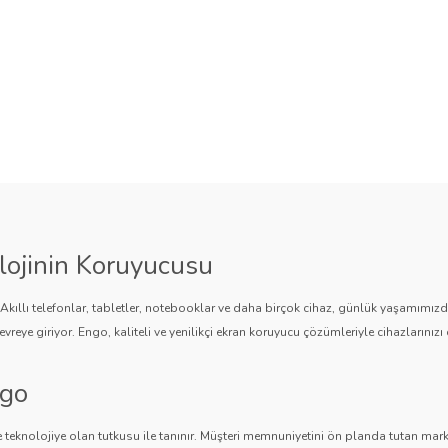
lojinin Koruyucusu
. Akıllı telefonlar, tabletler, notebooklar ve daha birçok cihaz, günlük yaşamımı
vreye giriyor. Engo, kaliteli ve yenilikçi ekran koruyucu çözümleriyle cihazlarınızı 
ngo
 teknolojiye olan tutkusu ile tanınır. Müşteri memnuniyetini ön planda tutan marka,