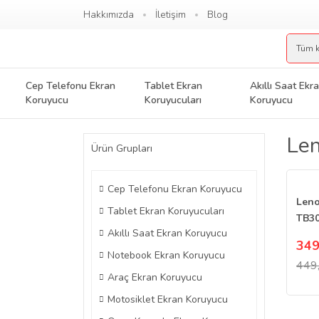
Hakkımızda
İletişim
Blog
Cep Telefonu Ekran
Tablet Ekran
Akıllı Saat Ekr
Koruyucu
Koruyucuları
Koruyucu
Len
Ürün Grupları
Cep Telefonu Ekran Koruyucu
Leno
Tablet Ekran Koruyucuları
TB30
Akıllı Saat Ekran Koruyucu
Koru
349
Parl
Notebook Ekran Koruyucu
449
Araç Ekran Koruyucu
Motosiklet Ekran Koruyucu