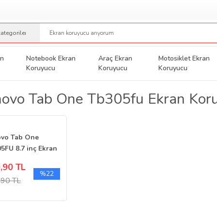
an
Notebook Ekran
Araç Ekran
Motosiklet Ekran
Koruyucu
Koruyucu
Koruyucu
ovo Tab One Tb305fu Ekran Kor
vo Tab One
5FU 8.7 inç Ekran
yucu 9H Nano
,90 TL
ak
%22
,90 TL