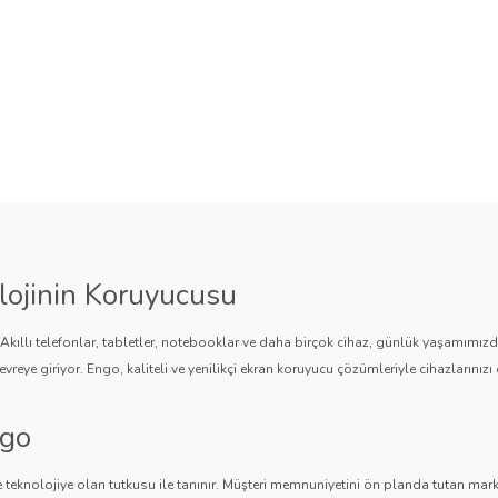
lojinin Koruyucusu
. Akıllı telefonlar, tabletler, notebooklar ve daha birçok cihaz, günlük yaşamımı
vreye giriyor. Engo, kaliteli ve yenilikçi ekran koruyucu çözümleriyle cihazlarınızı 
ngo
 teknolojiye olan tutkusu ile tanınır. Müşteri memnuniyetini ön planda tutan marka,