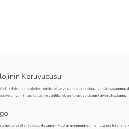
lojinin Koruyucusu
. Akıllı telefonlar, tabletler, notebooklar ve daha birçok cihaz, günlük yaşamımı
vreye giriyor. Engo, kaliteli ve yenilikçi ekran koruyucu çözümleriyle cihazlarınızı 
ngo
 teknolojiye olan tutkusu ile tanınır. Müşteri memnuniyetini ön planda tutan marka,