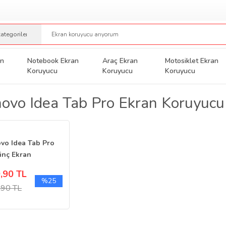
an
Notebook Ekran
Araç Ekran
Motosiklet Ekran
Koruyucu
Koruyucu
Koruyucu
ovo Idea Tab Pro Ekran Koruyucu
vo Idea Tab Pro
 inç Ekran
yucu Nano 9H
,90 TL
lik
%25
,90 TL