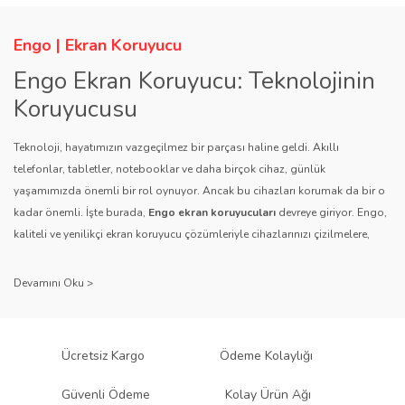
Engo | Ekran Koruyucu
Engo Ekran Koruyucu: Teknolojinin
Koruyucusu
Teknoloji, hayatımızın vazgeçilmez bir parçası haline geldi. Akıllı
telefonlar, tabletler, notebooklar ve daha birçok cihaz, günlük
yaşamımızda önemli bir rol oynuyor. Ancak bu cihazları korumak da bir o
kadar önemli. İşte burada,
Engo ekran koruyucuları
devreye giriyor. Engo,
kaliteli ve yenilikçi ekran koruyucu çözümleriyle cihazlarınızı çizilmelere,
darbelere ve diğer dış etkenlere karşı koruyarak, uzun ömürlü bir kullanım
sağlıyor.
Kalite ve Güvenin Adresi: Engo
Engo ekran koruyucuları
, uzun yıllara dayanan tecrübesi ve teknolojiye
Ücretsiz Kargo
Ödeme Kolaylığı
olan tutkusu ile tanınır. Müşteri memnuniyetini ön planda tutan marka, her
ürününü titiz bir kalite kontrol sürecinden geçirir. Kullanıcı dostu tasarımı
Güvenli Ödeme
Kolay Ürün Ağı