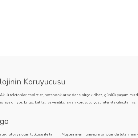
lojinin Koruyucusu
. Akıllı telefonlar, tabletler, notebooklar ve daha birçok cihaz, günlük yaşamımı
vreye giriyor. Engo, kaliteli ve yenilikçi ekran koruyucu çözümleriyle cihazlarınızı 
ngo
 teknolojiye olan tutkusu ile tanınır. Müşteri memnuniyetini ön planda tutan marka,