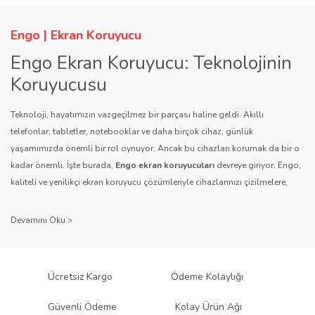
Engo | Ekran Koruyucu
Engo Ekran Koruyucu: Teknolojinin
Koruyucusu
Teknoloji, hayatımızın vazgeçilmez bir parçası haline geldi. Akıllı
telefonlar, tabletler, notebooklar ve daha birçok cihaz, günlük
yaşamımızda önemli bir rol oynuyor. Ancak bu cihazları korumak da bir o
kadar önemli. İşte burada,
Engo ekran koruyucuları
devreye giriyor. Engo,
kaliteli ve yenilikçi ekran koruyucu çözümleriyle cihazlarınızı çizilmelere,
darbelere ve diğer dış etkenlere karşı koruyarak, uzun ömürlü bir kullanım
sağlıyor.
Kalite ve Güvenin Adresi: Engo
Engo ekran koruyucuları
, uzun yıllara dayanan tecrübesi ve teknolojiye
Ücretsiz Kargo
Ödeme Kolaylığı
olan tutkusu ile tanınır. Müşteri memnuniyetini ön planda tutan marka, her
ürününü titiz bir kalite kontrol sürecinden geçirir. Kullanıcı dostu tasarımı
Güvenli Ödeme
Kolay Ürün Ağı