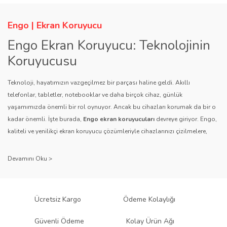
Engo | Ekran Koruyucu
Engo Ekran Koruyucu: Teknolojinin
Koruyucusu
Teknoloji, hayatımızın vazgeçilmez bir parçası haline geldi. Akıllı
telefonlar, tabletler, notebooklar ve daha birçok cihaz, günlük
yaşamımızda önemli bir rol oynuyor. Ancak bu cihazları korumak da bir o
kadar önemli. İşte burada,
Engo ekran koruyucuları
devreye giriyor. Engo,
kaliteli ve yenilikçi ekran koruyucu çözümleriyle cihazlarınızı çizilmelere,
darbelere ve diğer dış etkenlere karşı koruyarak, uzun ömürlü bir kullanım
sağlıyor.
Kalite ve Güvenin Adresi: Engo
Engo ekran koruyucuları
, uzun yıllara dayanan tecrübesi ve teknolojiye
Ücretsiz Kargo
Ödeme Kolaylığı
olan tutkusu ile tanınır. Müşteri memnuniyetini ön planda tutan marka, her
ürününü titiz bir kalite kontrol sürecinden geçirir. Kullanıcı dostu tasarımı
Güvenli Ödeme
Kolay Ürün Ağı