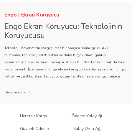
Engo | Ekran Koruyucu
Engo Ekran Koruyucu: Teknolojinin
Koruyucusu
Teknoloji, hayatımızın vazgeçilmez bir parçası haline geldi. Akıllı
telefonlar, tabletler, notebooklar ve daha birçok cihaz, günlük
yaşamımızda önemli bir rol oynuyor. Ancak bu cihazları korumak da bir o
kadar önemli. İşte burada,
Engo ekran koruyucuları
devreye giriyor. Engo,
kaliteli ve yenilikçi ekran koruyucu çözümleriyle cihazlarınızı çizilmelere,
darbelere ve diğer dış etkenlere karşı koruyarak, uzun ömürlü bir kullanım
sağlıyor.
Kalite ve Güvenin Adresi: Engo
Engo ekran koruyucuları
, uzun yıllara dayanan tecrübesi ve teknolojiye
Ücretsiz Kargo
Ödeme Kolaylığı
olan tutkusu ile tanınır. Müşteri memnuniyetini ön planda tutan marka, her
ürününü titiz bir kalite kontrol sürecinden geçirir. Kullanıcı dostu tasarımı
Güvenli Ödeme
Kolay Ürün Ağı