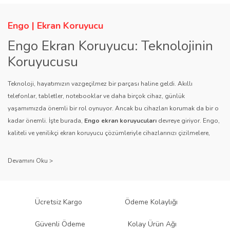
Engo | Ekran Koruyucu
Engo Ekran Koruyucu: Teknolojinin
Koruyucusu
Teknoloji, hayatımızın vazgeçilmez bir parçası haline geldi. Akıllı
telefonlar, tabletler, notebooklar ve daha birçok cihaz, günlük
yaşamımızda önemli bir rol oynuyor. Ancak bu cihazları korumak da bir o
kadar önemli. İşte burada,
Engo ekran koruyucuları
devreye giriyor. Engo,
kaliteli ve yenilikçi ekran koruyucu çözümleriyle cihazlarınızı çizilmelere,
darbelere ve diğer dış etkenlere karşı koruyarak, uzun ömürlü bir kullanım
sağlıyor.
Kalite ve Güvenin Adresi: Engo
Engo ekran koruyucuları
, uzun yıllara dayanan tecrübesi ve teknolojiye
Ücretsiz Kargo
Ödeme Kolaylığı
olan tutkusu ile tanınır. Müşteri memnuniyetini ön planda tutan marka, her
ürününü titiz bir kalite kontrol sürecinden geçirir. Kullanıcı dostu tasarımı
Güvenli Ödeme
Kolay Ürün Ağı