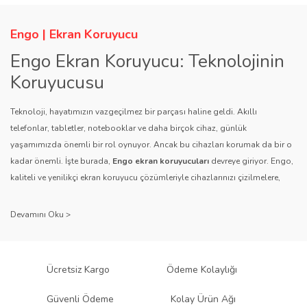
Engo | Ekran Koruyucu
Engo Ekran Koruyucu: Teknolojinin
Koruyucusu
Teknoloji, hayatımızın vazgeçilmez bir parçası haline geldi. Akıllı
telefonlar, tabletler, notebooklar ve daha birçok cihaz, günlük
yaşamımızda önemli bir rol oynuyor. Ancak bu cihazları korumak da bir o
kadar önemli. İşte burada,
Engo ekran koruyucuları
devreye giriyor. Engo,
kaliteli ve yenilikçi ekran koruyucu çözümleriyle cihazlarınızı çizilmelere,
darbelere ve diğer dış etkenlere karşı koruyarak, uzun ömürlü bir kullanım
sağlıyor.
Kalite ve Güvenin Adresi: Engo
Engo ekran koruyucuları
, uzun yıllara dayanan tecrübesi ve teknolojiye
Ücretsiz Kargo
Ödeme Kolaylığı
olan tutkusu ile tanınır. Müşteri memnuniyetini ön planda tutan marka, her
ürününü titiz bir kalite kontrol sürecinden geçirir. Kullanıcı dostu tasarımı
Güvenli Ödeme
Kolay Ürün Ağı