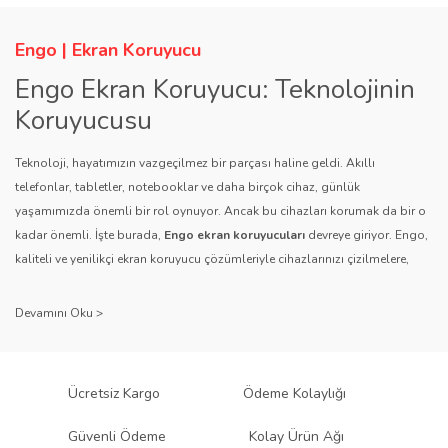
Engo | Ekran Koruyucu
Engo Ekran Koruyucu: Teknolojinin
Koruyucusu
Teknoloji, hayatımızın vazgeçilmez bir parçası haline geldi. Akıllı
telefonlar, tabletler, notebooklar ve daha birçok cihaz, günlük
yaşamımızda önemli bir rol oynuyor. Ancak bu cihazları korumak da bir o
kadar önemli. İşte burada,
Engo ekran koruyucuları
devreye giriyor. Engo,
kaliteli ve yenilikçi ekran koruyucu çözümleriyle cihazlarınızı çizilmelere,
darbelere ve diğer dış etkenlere karşı koruyarak, uzun ömürlü bir kullanım
sağlıyor.
Kalite ve Güvenin Adresi: Engo
Engo ekran koruyucuları
, uzun yıllara dayanan tecrübesi ve teknolojiye
Ücretsiz Kargo
Ödeme Kolaylığı
olan tutkusu ile tanınır. Müşteri memnuniyetini ön planda tutan marka, her
ürününü titiz bir kalite kontrol sürecinden geçirir. Kullanıcı dostu tasarımı
Güvenli Ödeme
Kolay Ürün Ağı